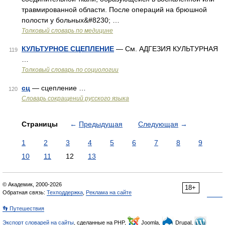
травмированной области. После операций на брюшной
полости у больных&#8230; …
Толковый словарь по медицине
КУЛЬТУРНОЕ СЦЕПЛЕНИЕ
— См. АДГЕЗИЯ КУЛЬТУРНАЯ
119
…
Толковый словарь по социологии
сц
— сцепление …
120
Словарь сокращений русского языка
Страницы
←
Предыдущая
Следующая
→
1
2
3
4
5
6
7
8
9
10
11
12
13
© Академик, 2000-2026
18+
Обратная связь:
Техподдержка
,
Реклама на сайте
👣 Путешествия
Экспорт словарей на сайты
, сделанные на PHP,
Joomla,
Drupal,