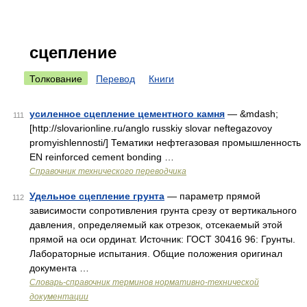
сцепление
Толкование
Перевод
Книги
усиленное сцепление цементного камня
— &mdash;
111
[http://slovarionline.ru/anglo russkiy slovar neftegazovoy
promyishlennosti/] Тематики нефтегазовая промышленность
EN reinforced cement bonding …
Справочник технического переводчика
Удельное сцепление грунта
— параметр прямой
112
зависимости сопротивления грунта срезу от вертикального
давления, определяемый как отрезок, отсекаемый этой
прямой на оси ординат. Источник: ГОСТ 30416 96: Грунты.
Лабораторные испытания. Общие положения оригинал
документа …
Словарь-справочник терминов нормативно-технической
документации