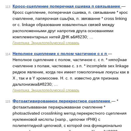
Кросс-сцепление поперечная сшивка п связывание
—
113
Кросс сцепление, поперечная сшивка, п. связывание * крос
счапленне, папярочная сшыўка, п. звязванне * cross linking
or c. linkage образование ковалентных связей между
расположенными друг напротив друга основаниями
комплементарных нитей ДНК в&#8230; …
Генетика. Энциклопедический словарь
Неполное сцепление с полом частичное с с п
—
114
Неполное сцепление с полом, частичное с. с п. * няпоўнае
счапленне з полам, частковае с. з п. * incomplete sex linkage
редкое явление, когда ген имеет гомологичные локусы как в
Х , так и в Y хромосоме. Н. с. п. известно для признака
дальтонизма&#8230; …
Генетика. Энциклопедический словарь
Фотоактивированное перекрестное сцепление
— *
115
фотаактываванае перакрыжаванае счапленне *
photoactivated crosslinking метод перекрестного сцепления
нуклеиновой кислоты (напр., цепочки тРНК) с
полипептидной цепочкой, с которой она функционально