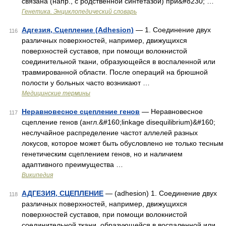
связана (напр., с родственной синтетазой) при&#8230; …
Генетика. Энциклопедический словарь
Адгезия, Сцепление (Adhesion)
— 1. Соединение двух
116
различных поверхностей, например, движущихся
поверхностей суставов, при помощи волокнистой
соединительной ткани, образующейся в воспаленной или
травмированной области. После операций на брюшной
полости у больных часто возникают …
Медицинские термины
Неравновесное сцепление генов
— Неравновесное
117
cцепление генов (англ.&#160;linkage disequilibrium)&#160;
неслучайное распределение частот аллелей разных
локусов, которое может быть обусловлено не только тесным
генетическим сцеплением генов, но и наличием
адаптивного преимущества …
Википедия
АДГЕЗИЯ, СЦЕПЛЕНИЕ
— (adhesion) 1. Соединение двух
118
различных поверхностей, например, движущихся
поверхностей суставов, при помощи волокнистой
соединительной ткани, образующейся в воспаленной или